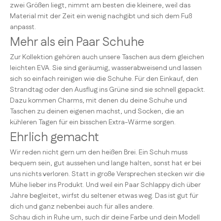
zwei Größen liegt, nimmt am besten die kleinere, weil das
Material mit der Zeit ein wenig nachgibt und sich dem Fuß
anpasst.
Mehr als ein Paar Schuhe
Zur Kollektion gehören auch unsere Taschen aus dem gleichen
leichten EVA. Sie sind geräumig, wasserabweisend und lassen
sich so einfach reinigen wie die Schuhe. Für den Einkauf, den
Strandtag oder den Ausflug ins Grüne sind sie schnell gepackt.
Dazu kommen Charms, mit denen du deine Schuhe und
Taschen zu deinen eigenen machst, und Socken, die an
kühleren Tagen für ein bisschen Extra-Wärme sorgen.
Ehrlich gemacht
Wir reden nicht gern um den heißen Brei. Ein Schuh muss
bequem sein, gut aussehen und lange halten, sonst hat er bei
uns nichts verloren. Statt in große Versprechen stecken wir die
Mühe lieber ins Produkt. Und weil ein Paar Schlappy dich über
Jahre begleitet, wirfst du seltener etwas weg. Das ist gut für
dich und ganz nebenbei auch für alles andere.
Schau dich in Ruhe um, such dir deine Farbe und dein Modell