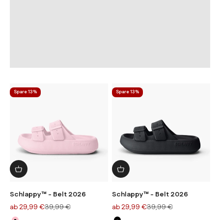
Zurück
Spare 13%
Spare 13%
Schlappy™ - Belt 2026
Schlappy™ - Belt 2026
Angebot
Regulärer Preis
Angebot
Regulärer Preis
ab 29,99 €
39,99 €
ab 29,99 €
39,99 €
Farbe
Farbe