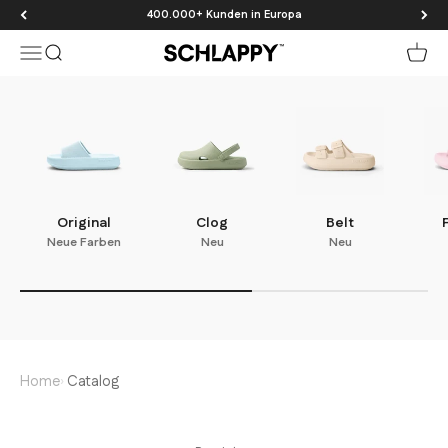
Zum Inhalt springen
400.000+ Kunden in Europa
Menü
Suche
Waren
Schlappy
Original
Clog
Belt
Neue Farben
Neu
Neu
Home
›
Catalog