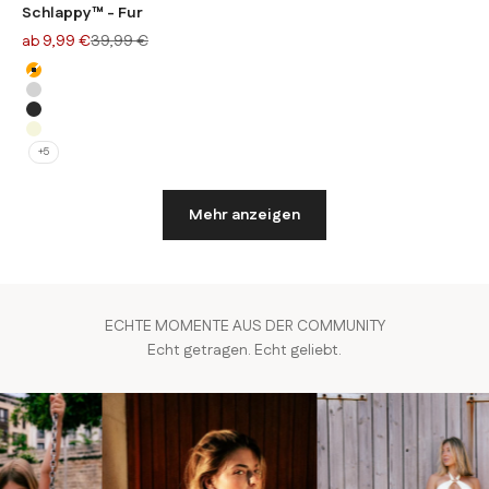
Schlappy™ - Fur
Angebot
Regulärer Preis
ab 9,99 €
39,99 €
Farbe
Orange
Hellgrau
Anthrazit
Beige
+5
Mehr anzeigen
ECHTE MOMENTE AUS DER COMMUNITY
Echt getragen. Echt geliebt.