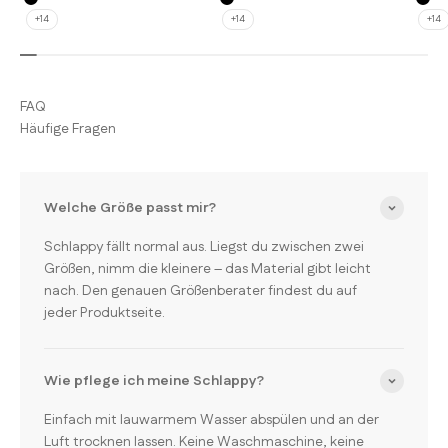
Schwarz
Schwarz
Sch
+14
+14
+14
FAQ
Häufige Fragen
Welche Größe passt mir?
Schlappy fällt normal aus. Liegst du zwischen zwei
Größen, nimm die kleinere – das Material gibt leicht
nach. Den genauen Größenberater findest du auf
jeder Produktseite.
Wie pflege ich meine Schlappy?
Einfach mit lauwarmem Wasser abspülen und an der
Luft trocknen lassen. Keine Waschmaschine, keine