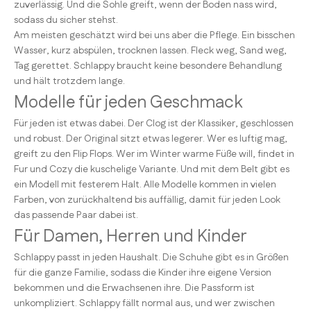
zuverlässig. Und die Sohle greift, wenn der Boden nass wird,
sodass du sicher stehst.
Am meisten geschätzt wird bei uns aber die Pflege. Ein bisschen
Wasser, kurz abspülen, trocknen lassen. Fleck weg, Sand weg,
Tag gerettet. Schlappy braucht keine besondere Behandlung
und hält trotzdem lange.
Modelle für jeden Geschmack
Für jeden ist etwas dabei. Der Clog ist der Klassiker, geschlossen
und robust. Der Original sitzt etwas legerer. Wer es luftig mag,
greift zu den Flip Flops. Wer im Winter warme Füße will, findet in
Fur und Cozy die kuschelige Variante. Und mit dem Belt gibt es
ein Modell mit festerem Halt. Alle Modelle kommen in vielen
Farben, von zurückhaltend bis auffällig, damit für jeden Look
das passende Paar dabei ist.
Für Damen, Herren und Kinder
Schlappy passt in jeden Haushalt. Die Schuhe gibt es in Größen
für die ganze Familie, sodass die Kinder ihre eigene Version
bekommen und die Erwachsenen ihre. Die Passform ist
unkompliziert. Schlappy fällt normal aus, und wer zwischen