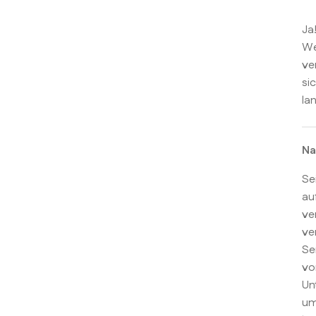
Ja
We
ve
si
la
Na
Se
au
ve
ve
Se
vo
Un
um