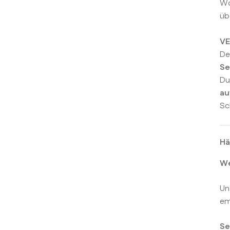
Wo
üb
V
De
Se
Du
au
Sc
Hä
We
Un
em
Se