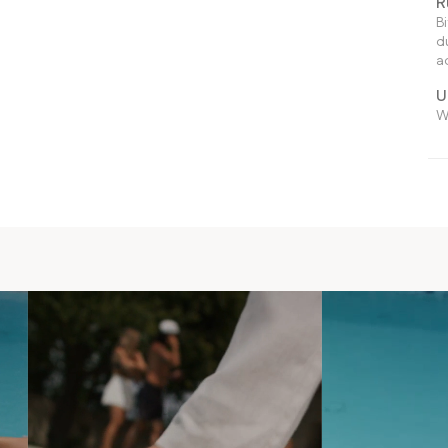
R
B
d
a
U
W