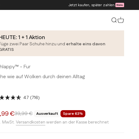
Jetzt kaufen, später zahlen.
Suche
Warenko
HEUTE: 1 + 1 Aktion
Füge zwei Paar Schuhe hinzu und
erhalte eins davon
GRATIS
hlappy™ - Fur
he wie auf Wolken durch deinen Alltag
4.7
(716)
ngebot
,99 €
Regulärer Preis
39,99 €
Ausverkauft
Spare 63%
l. MwSt.
Versandkosten
werden an der Kasse berechnet