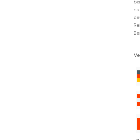
bi
na
de
Re
Be
Ve