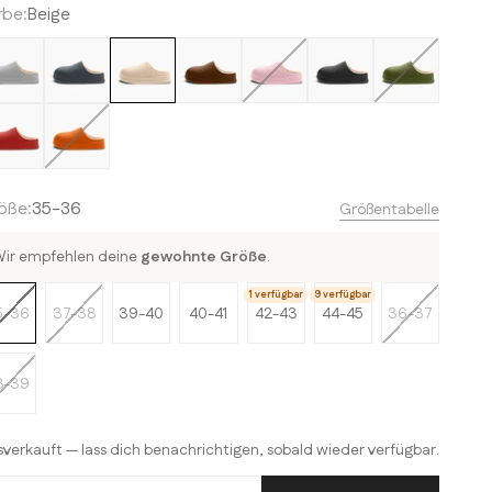
rbe:
Beige
llgrau
Anthrazit
Beige
Braun
Rosa
Schwarz
Grün
t
Orange
öße:
35-36
Größentabelle
ir empfehlen deine
gewohnte Größe
.
1 verfügbar
9 verfügbar
5-36
37-38
39-40
40-41
42-43
44-45
36-37
8-39
verkauft — lass dich benachrichtigen, sobald wieder verfügbar.