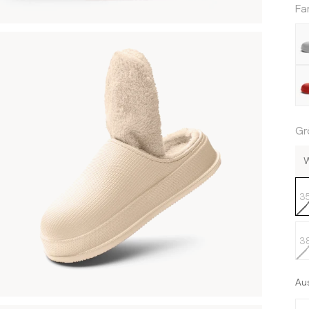
Fa
He
Ro
Gr
W
3
3
Aus