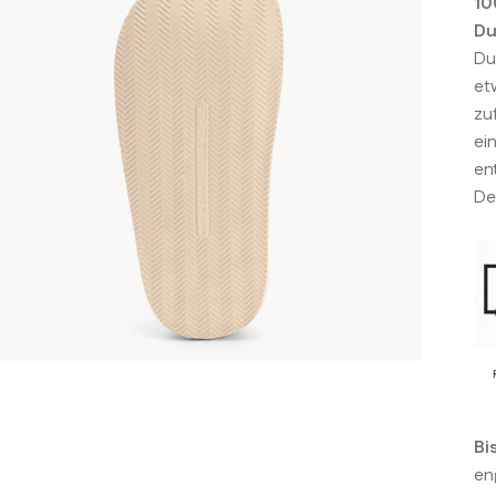
10
Du
Du
et
zu
ei
en
De
Bi
en